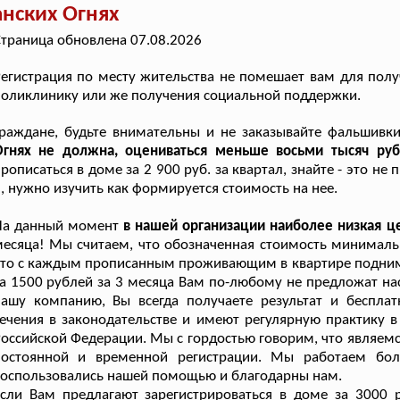
анских Огнях
траница обновлена 07.08.2026
егистрация по месту жительства не помешает вам для получ
оликлинику или же получения социальной поддержки.
Граждане, будьте внимательны и не заказывайте фальшив
Огнях не должна, оцениваться меньше восьми тысяч руб
рописаться в доме за 2 900 руб. за квартал, знайте - это н
, нужно изучить как формируется стоимость на нее.
На данный момент
в нашей организации наиболее низкая ц
есяца! Мы считаем, что обозначенная стоимость минимальн
то с каждым прописанным проживающим в квартире поднима
а 1500 рублей за 3 месяца Вам по-любому не предложат на
нашу компанию, Вы всегда получаете результат и беспла
ечения в законодательстве и имеют регулярную практику 
оссийской Федерации. Мы с гордостью говорим, что являем
постоянной и временной регистрации. Мы работаем бол
оспользовались нашей помощью и благодарны нам.
сли Вам предлагают зарегистрироваться в доме за 3000 р