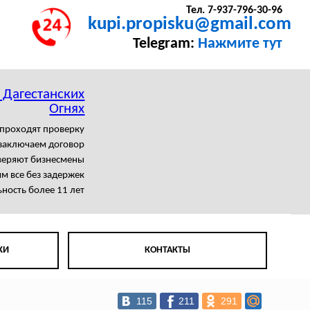
Тел. 7-937-796-30-96
kupi.propisku@gmail.com
Telegram:
Нажмите тут
 Дагестанских
Огнях
 проходят проверку
заключаем договор
веряют бизнесмены
м все без задержек
ность более 11 лет
КИ
КОНТАКТЫ
115
211
291