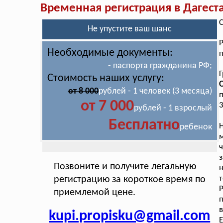
Временная регистрация в Дагест
С
Не упустите ваш шанс
Р
Необходимые документы:
п
- паспорта гражданина РФ;
Стоимость наших услугу:
от 8 000
рублей - 1 человек (3 месяца)
п
от 7 000
3
рублей - 1 взрослый
Бесплатно
ребенок
м
ч
з
Позвоните и получите легальную
т
регистрацию за короткое время по
Р
приемлемой цене.
в
kupi.propisku@gmail.com
Е