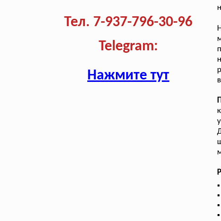
н
Тел. 7-937-796-30-96
Telegram:
п
н
р
Нажмите тут
в
у
Д
ш
м
Р